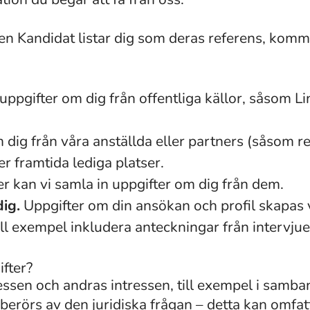
n Kandidat listar dig som deras referens, kommer
uppgifter om dig från offentliga källor, såsom L
 dig från våra anställda eller partners (såsom re
er framtida lediga platser.
 kan vi samla in uppgifter om dig från dem.
dig.
Uppgifter om din ansökan och profil skapas v
ill exempel inkludera anteckningar från intervj
fter?
essen och andras intressen, till exempel i samba
erörs av den juridiska frågan – detta kan omfat