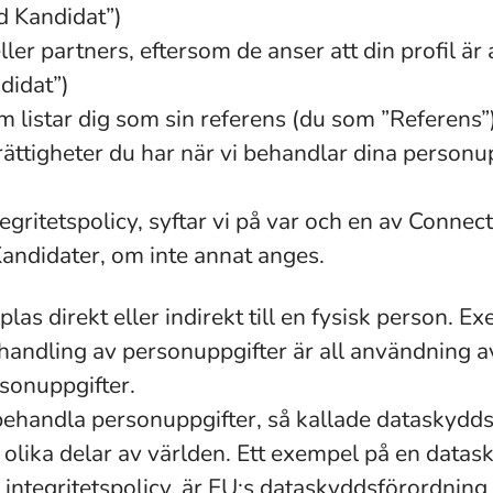
d Kandidat”)
ller partners, eftersom de anser att din profil är
didat”)
m listar dig som sin referens (du som ”Referens”)
 rättigheter du har när vi behandlar dina personu
egritetspolicy, syftar vi på var och en av Conn
didater, om inte annat anges.
las direkt eller indirekt till en fysisk person. 
andling av personuppgifter är all användning a
sonuppgifter.
 behandla personuppgifter, så kallade dataskyddsl
 olika delar av världen. Ett exempel på en data
a integritetspolicy, är EU:s dataskyddsförordni