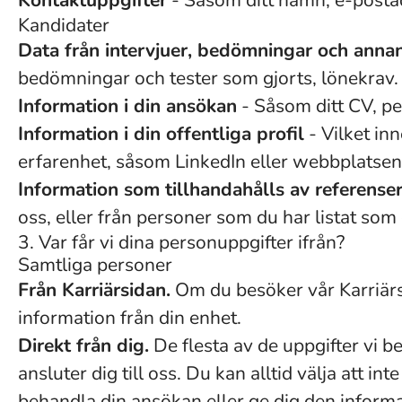
Kontaktuppgifter
- Såsom ditt namn, e-posta
Kandidater
Data från intervjuer, bedömningar och annan
bedömningar och tester som gjorts, lönekrav.
Information i din ansökan
- Såsom ditt CV, pe
Information i din offentliga profil
- Vilket inn
erfarenhet, såsom LinkedIn eller webbplatsen
Information som tillhandahålls av referense
oss, eller från personer som du har listat som
3. Var får vi dina personuppgifter ifrån?
Samtliga personer
Från Karriärsidan.
Om du besöker vår Karriärsi
information från din enhet.
Direkt från dig.
De flesta av de uppgifter vi be
ansluter dig till oss. Du kan alltid välja att 
behandla din ansökan eller ge dig den informat