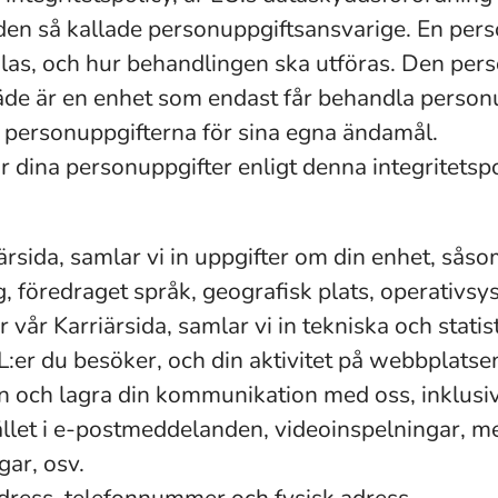
 den så kallade personuppgiftsansvarige. En per
las, och hur behandlingen ska utföras. Den pers
äde är en enhet som endast får behandla personu
 personuppgifterna för sina egna ändamål.
 dina personuppgifter enligt denna integritetspo
rsida, samlar vi in uppgifter om din enhet, sås
, föredraget språk, geografisk plats, operativs
vår Karriärsida, samlar vi in tekniska och stati
er du besöker, och din aktivitet på webbplatse
n och lagra din kommunikation med oss, inklusi
llet i e-postmeddelanden, videoinspelningar, m
gar, osv.