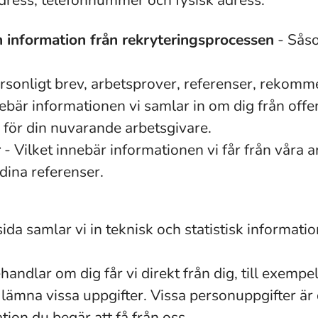
dress, telefonnummer och fysisk adress.
 information från rekryteringsprocessen
- Såso
rsonligt brev, arbetsprover, referenser, rekomm
ebär informationen vi samlar in om dig från offent
 för din nuvarande arbetsgivare.
r
- Vilket innebär informationen vi får från våra a
 dina referenser.
da samlar vi in teknisk och statistisk informati
handlar om dig får vi direkt från dig, till exemp
inte lämna vissa uppgifter. Vissa personuppgifter 
ion du begär att få från oss.